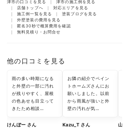
津市の口コミを見る
津市の施工例を見る
店舗トップへ
対応エリアを見る
施工例一覧を見る
塗装ブログを見る
外壁塗装の費用を見る
匿名30秒で概算費用を確認
無料見積り・お問合せ
他の口コミを見る
雨の多い時期になる
お隣の紹介でペイン
外
と外壁の一部に汚れ
トホームズさんにお
れ
が残りやすく、屋根
願いしました。以前
津
の色あせも目立って
から雨風が強いと外
し
きたため相談…
壁の汚れが気…
強
けんぼー さん
Kazu_T さん
山田