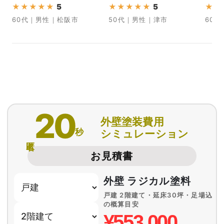
★
★
★
★
★
5
★
★
★
★
★
5
★
★
60代｜男性｜松阪市
50代｜男性｜津市
60
20
外壁塗装費用
秒
シミュレーション
匿名
お見積書
外壁 ラジカル塗料
戸建 2階建て・延床30坪・足場込
の概算目安
¥553,000