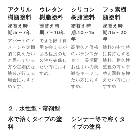
アクリル
ウレタン
シリコン
フッ素樹
樹脂塗料
樹脂塗料
樹脂塗料
脂塗料
塗替え時
塗替え時
塗替え時
塗替え時
期:5～7年
期:7～10年
期:10～15
期:15～20
年
年
アパートのイ
できる限り費
メージを定期
用を抑えるが
高耐久と価格
塗料の中で特
的に変えたい
ある程度の耐
のバランスが
に長持ちする
と思っている
久性を確保し
良く、長期間
塗料。耐久性
方や定期的な
たい方におす
お住まいの美
重視の方や塗
塗装が行える
すめ。
観をキープし
替え回数を抑
場合におすす
たい方におす
えたい方にお
めです。
すめ。
すすめ
２．水性型・溶剤型
水で溶くタイプの塗
シンナー等で溶くタ
料
イプの塗料