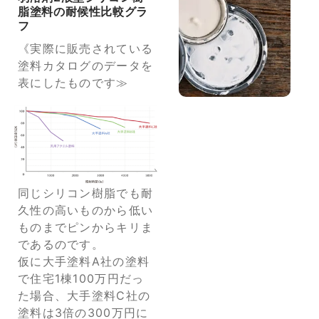
脂塗料の耐候性比較グラ
フ
《実際に販売されている
塗料カタログのデータを
表にしたものです≫
同じシリコン樹脂でも耐
久性の高いものから低い
ものまでピンからキリま
であるのです。
仮に大手塗料A社の塗料
で住宅1棟100万円だっ
た場合、大手塗料C社の
塗料は3倍の300万円に